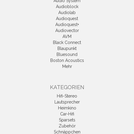
Audio System
Audioblock
Audiolab
Audioquest
Audioquest+
Audiovector
AVM
Black Connect
Blaupunkt
Bluesound
Boston Acoustics
Mehr
KATEGORIEN
Hifi-Stereo
Lautsprecher
Heimkino
Car-Hifi
Sparsets
Zubehör
Schnäppchen