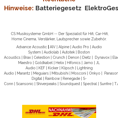
Hinweise:
Batteriegesetz
ElektroGe
CS Musiksysteme GmbH -- Der Spezialist für Hifi, Car-Hifi,
Home Cinema, Verstärker, Lautsprecher sowie Zubehör.
Advance Acoustic
|
AIV
|
Alpine
|
Audio Pro
|
Audio
System
|
Audiolab
|
Autotek
|
Boston
Acoustics
|
Brax
|
Celestion
|
Crunch
|
Denon
|
Dietz
|
Dynavox
|
Ela
Maestro
|
Goldkabel
|
Helix
|
Hifonics
|
Jamo
|
JL
Audio
|
KEF
|
Kicker
|
Klipsch
|
Lightning
Audio
|
Marantz
|
Meguiars
|
Mitsubishi
|
Mosconi
|
Onkyo
|
Panason
Digital
|
Rainbow
|
Renegade
|
S-
Conn
|
Scansonic
|
Shiverpeaks
|
Soundquest
|
Spectral
|
Sunfire
|
T.