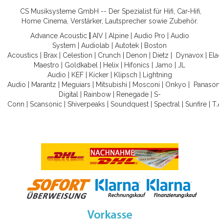
CS Musiksysteme GmbH -- Der Spezialist für Hifi, Car-Hifi,
Home Cinema, Verstärker, Lautsprecher sowie Zubehör.
Advance Acoustic
|
AIV
|
Alpine
|
Audio Pro
|
Audio
System
|
Audiolab
|
Autotek
|
Boston
Acoustics
|
Brax
|
Celestion
|
Crunch
|
Denon
|
Dietz
|
Dynavox
|
Ela
Maestro
|
Goldkabel
|
Helix
|
Hifonics
|
Jamo
|
JL
Audio
|
KEF
|
Kicker
|
Klipsch
|
Lightning
Audio
|
Marantz
|
Meguiars
|
Mitsubishi
|
Mosconi
|
Onkyo
|
Panason
Digital
|
Rainbow
|
Renegade
|
S-
Conn
|
Scansonic
|
Shiverpeaks
|
Soundquest
|
Spectral
|
Sunfire
|
T.