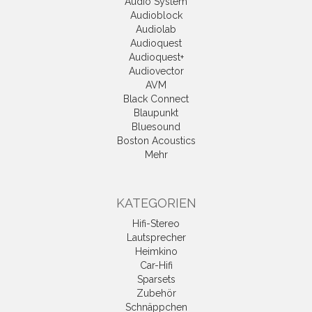
Audio System
Audioblock
Audiolab
Audioquest
Audioquest+
Audiovector
AVM
Black Connect
Blaupunkt
Bluesound
Boston Acoustics
Mehr
KATEGORIEN
Hifi-Stereo
Lautsprecher
Heimkino
Car-Hifi
Sparsets
Zubehör
Schnäppchen