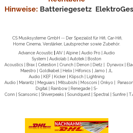
Hinweise:
Batteriegesetz
ElektroGe
CS Musiksysteme GmbH -- Der Spezialist für Hifi, Car-Hifi,
Home Cinema, Verstärker, Lautsprecher sowie Zubehör.
Advance Acoustic
|
AIV
|
Alpine
|
Audio Pro
|
Audio
System
|
Audiolab
|
Autotek
|
Boston
Acoustics
|
Brax
|
Celestion
|
Crunch
|
Denon
|
Dietz
|
Dynavox
|
Ela
Maestro
|
Goldkabel
|
Helix
|
Hifonics
|
Jamo
|
JL
Audio
|
KEF
|
Kicker
|
Klipsch
|
Lightning
Audio
|
Marantz
|
Meguiars
|
Mitsubishi
|
Mosconi
|
Onkyo
|
Panason
Digital
|
Rainbow
|
Renegade
|
S-
Conn
|
Scansonic
|
Shiverpeaks
|
Soundquest
|
Spectral
|
Sunfire
|
T.