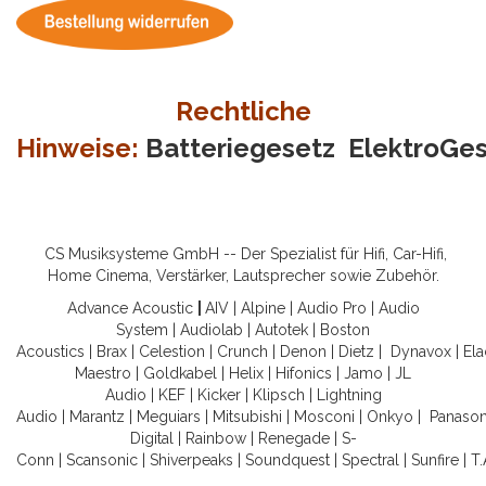
Rechtliche
Hinweise:
Batteriegesetz
ElektroGe
CS Musiksysteme GmbH -- Der Spezialist für Hifi, Car-Hifi,
Home Cinema, Verstärker, Lautsprecher sowie Zubehör.
Advance Acoustic
|
AIV
|
Alpine
|
Audio Pro
|
Audio
System
|
Audiolab
|
Autotek
|
Boston
Acoustics
|
Brax
|
Celestion
|
Crunch
|
Denon
|
Dietz
|
Dynavox
|
Ela
Maestro
|
Goldkabel
|
Helix
|
Hifonics
|
Jamo
|
JL
Audio
|
KEF
|
Kicker
|
Klipsch
|
Lightning
Audio
|
Marantz
|
Meguiars
|
Mitsubishi
|
Mosconi
|
Onkyo
|
Panason
Digital
|
Rainbow
|
Renegade
|
S-
Conn
|
Scansonic
|
Shiverpeaks
|
Soundquest
|
Spectral
|
Sunfire
|
T.