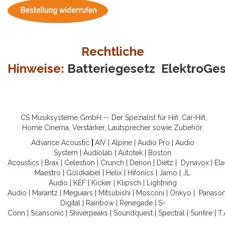
Rechtliche
Hinweise:
Batteriegesetz
ElektroGe
CS Musiksysteme GmbH -- Der Spezialist für Hifi, Car-Hifi,
Home Cinema, Verstärker, Lautsprecher sowie Zubehör.
Advance Acoustic
|
AIV
|
Alpine
|
Audio Pro
|
Audio
System
|
Audiolab
|
Autotek
|
Boston
Acoustics
|
Brax
|
Celestion
|
Crunch
|
Denon
|
Dietz
|
Dynavox
|
Ela
Maestro
|
Goldkabel
|
Helix
|
Hifonics
|
Jamo
|
JL
Audio
|
KEF
|
Kicker
|
Klipsch
|
Lightning
Audio
|
Marantz
|
Meguiars
|
Mitsubishi
|
Mosconi
|
Onkyo
|
Panason
Digital
|
Rainbow
|
Renegade
|
S-
Conn
|
Scansonic
|
Shiverpeaks
|
Soundquest
|
Spectral
|
Sunfire
|
T.