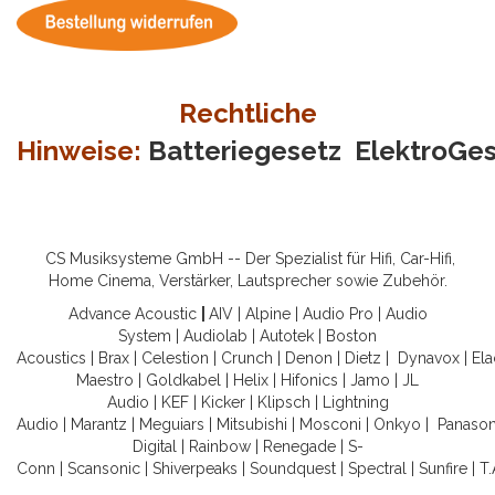
Rechtliche
Hinweise:
Batteriegesetz
ElektroGe
CS Musiksysteme GmbH -- Der Spezialist für Hifi, Car-Hifi,
Home Cinema, Verstärker, Lautsprecher sowie Zubehör.
Advance Acoustic
|
AIV
|
Alpine
|
Audio Pro
|
Audio
System
|
Audiolab
|
Autotek
|
Boston
Acoustics
|
Brax
|
Celestion
|
Crunch
|
Denon
|
Dietz
|
Dynavox
|
Ela
Maestro
|
Goldkabel
|
Helix
|
Hifonics
|
Jamo
|
JL
Audio
|
KEF
|
Kicker
|
Klipsch
|
Lightning
Audio
|
Marantz
|
Meguiars
|
Mitsubishi
|
Mosconi
|
Onkyo
|
Panason
Digital
|
Rainbow
|
Renegade
|
S-
Conn
|
Scansonic
|
Shiverpeaks
|
Soundquest
|
Spectral
|
Sunfire
|
T.