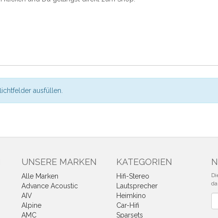
flichtfelder ausfüllen.
N
UNSERE MARKEN
KATEGORIEN
N
Di
Alle Marken
Hifi-Stereo
da
Advance Acoustic
Lautsprecher
AIV
Heimkino
Ne
Alpine
Car-Hifi
AMC
Sparsets