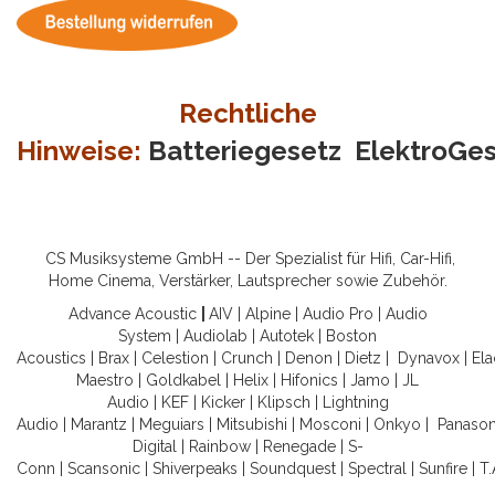
Rechtliche
Hinweise:
Batteriegesetz
ElektroGe
CS Musiksysteme GmbH -- Der Spezialist für Hifi, Car-Hifi,
Home Cinema, Verstärker, Lautsprecher sowie Zubehör.
Advance Acoustic
|
AIV
|
Alpine
|
Audio Pro
|
Audio
System
|
Audiolab
|
Autotek
|
Boston
Acoustics
|
Brax
|
Celestion
|
Crunch
|
Denon
|
Dietz
|
Dynavox
|
Ela
Maestro
|
Goldkabel
|
Helix
|
Hifonics
|
Jamo
|
JL
Audio
|
KEF
|
Kicker
|
Klipsch
|
Lightning
Audio
|
Marantz
|
Meguiars
|
Mitsubishi
|
Mosconi
|
Onkyo
|
Panason
Digital
|
Rainbow
|
Renegade
|
S-
Conn
|
Scansonic
|
Shiverpeaks
|
Soundquest
|
Spectral
|
Sunfire
|
T.