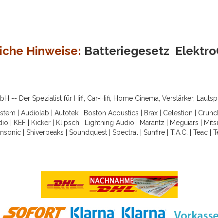
iche Hinweise:
Batteriegesetz
Elektr
-- Der Spezialist für Hifi, Car-Hifi, Home Cinema, Verstärker, Lauts
ystem
|
Audiolab
|
Autotek
|
Boston Acoustics
|
Brax
|
Celestion
|
Crunc
dio
|
KEF
|
Kicker
|
Klipsch
|
Lightning Audio
|
Marantz
|
Meguiars
|
Mits
nsonic
|
Shiverpeaks
|
Soundquest
|
Spectral
|
Sunfire
|
T.A.C.
|
Teac
|
T