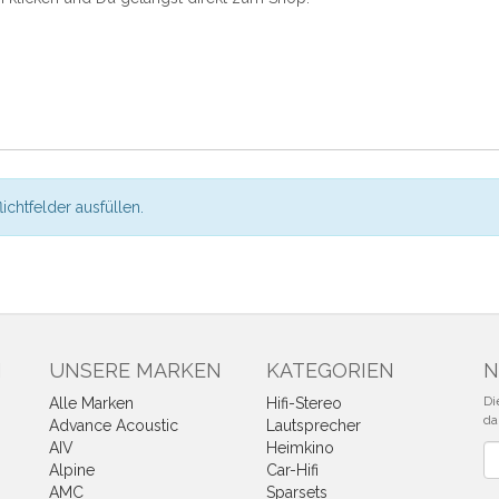
flichtfelder ausfüllen.
N
UNSERE MARKEN
KATEGORIEN
N
Di
Alle Marken
Hifi-Stereo
da
Advance Acoustic
Lautsprecher
AIV
Heimkino
Ne
Alpine
Car-Hifi
AMC
Sparsets