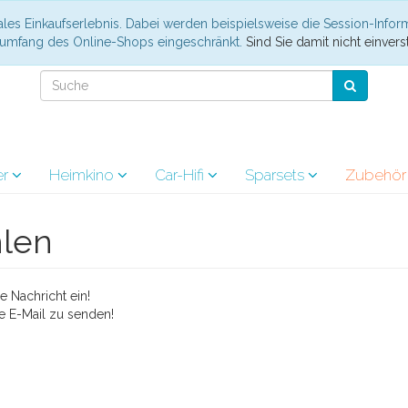
les Einkaufserlebnis. Dabei werden beispielsweise die Session-Infor
nsumfang des Online-Shops eingeschränkt.
Sind Sie damit nicht einverst
er
Heimkino
Car-Hifi
Sparsets
Zubehö
hlen
 Nachricht ein!
e E-Mail zu senden!