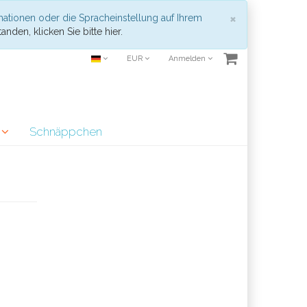
Schließen
×
mationen oder die Spracheinstellung auf Ihrem
anden, klicken Sie bitte hier.
EUR
Anmelden
r
Schnäppchen