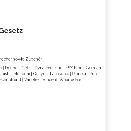
oGesetz
precher sowie Zubehör.
h
|
Denon
|
Dietz
|
Dynavox
|
Elac
|
ESX
Eton
|
German
ubishi
|
Mosconi
|
Onkyo
|
Panasonic
|
Pioneer
|
Pure
echnotrend
|
Variotex
|
Vincent
Wharfedal
e