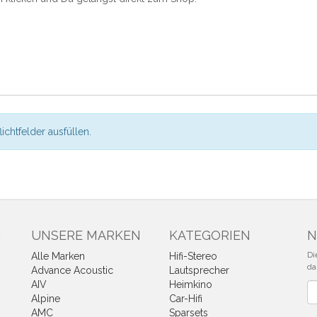
flichtfelder ausfüllen.
N
UNSERE MARKEN
KATEGORIEN
N
Di
Alle Marken
Hifi-Stereo
da
Advance Acoustic
Lautsprecher
AIV
Heimkino
Ne
Alpine
Car-Hifi
AMC
Sparsets