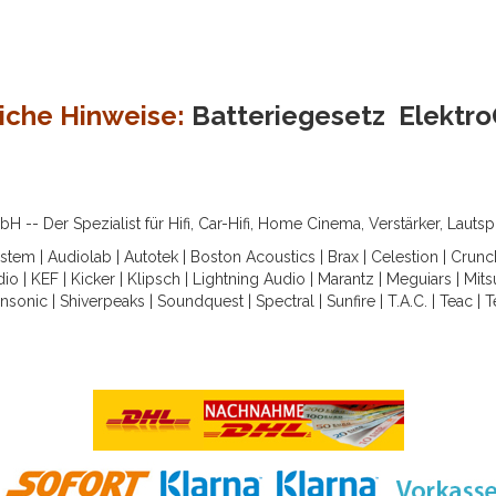
iche Hinweise:
Batteriegesetz
Elektr
-- Der Spezialist für Hifi, Car-Hifi, Home Cinema, Verstärker, Lauts
ystem
|
Audiolab
|
Autotek
|
Boston Acoustics
|
Brax
|
Celestion
|
Crunc
dio
|
KEF
|
Kicker
|
Klipsch
|
Lightning Audio
|
Marantz
|
Meguiars
|
Mits
nsonic
|
Shiverpeaks
|
Soundquest
|
Spectral
|
Sunfire
|
T.A.C.
|
Teac
|
T