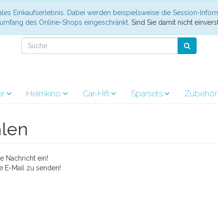
les Einkaufserlebnis. Dabei werden beispielsweise die Session-Infor
nsumfang des Online-Shops eingeschränkt.
Sind Sie damit nicht einverst
er
Heimkino
Car-Hifi
Sparsets
Zubehö
hlen
 Nachricht ein!
e E-Mail zu senden!