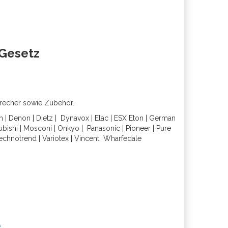
oGesetz
precher sowie Zubehör.
h
|
Denon
|
Dietz
|
Dynavox
|
Elac
|
ESX
Eton
|
German
ubishi
|
Mosconi
|
Onkyo
|
Panasonic
|
Pioneer
|
Pure
echnotrend
|
Variotex
|
Vincent
Wharfedal
e