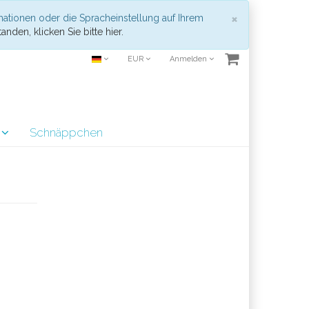
Schließen
×
mationen oder die Spracheinstellung auf Ihrem
anden, klicken Sie bitte hier.
EUR
Anmelden
r
Schnäppchen