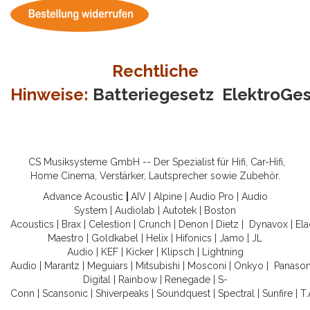
Rechtliche
Hinweise:
Batteriegesetz
ElektroGe
CS Musiksysteme GmbH -- Der Spezialist für Hifi, Car-Hifi,
Home Cinema, Verstärker, Lautsprecher sowie Zubehör.
Advance Acoustic
|
AIV
|
Alpine
|
Audio Pro
|
Audio
System
|
Audiolab
|
Autotek
|
Boston
Acoustics
|
Brax
|
Celestion
|
Crunch
|
Denon
|
Dietz
|
Dynavox
|
Ela
Maestro
|
Goldkabel
|
Helix
|
Hifonics
|
Jamo
|
JL
Audio
|
KEF
|
Kicker
|
Klipsch
|
Lightning
Audio
|
Marantz
|
Meguiars
|
Mitsubishi
|
Mosconi
|
Onkyo
|
Panason
Digital
|
Rainbow
|
Renegade
|
S-
Conn
|
Scansonic
|
Shiverpeaks
|
Soundquest
|
Spectral
|
Sunfire
|
T.