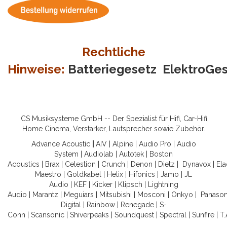
Rechtliche
Hinweise:
Batteriegesetz
ElektroGe
CS Musiksysteme GmbH -- Der Spezialist für Hifi, Car-Hifi,
Home Cinema, Verstärker, Lautsprecher sowie Zubehör.
Advance Acoustic
|
AIV
|
Alpine
|
Audio Pro
|
Audio
System
|
Audiolab
|
Autotek
|
Boston
Acoustics
|
Brax
|
Celestion
|
Crunch
|
Denon
|
Dietz
|
Dynavox
|
Ela
Maestro
|
Goldkabel
|
Helix
|
Hifonics
|
Jamo
|
JL
Audio
|
KEF
|
Kicker
|
Klipsch
|
Lightning
Audio
|
Marantz
|
Meguiars
|
Mitsubishi
|
Mosconi
|
Onkyo
|
Panason
Digital
|
Rainbow
|
Renegade
|
S-
Conn
|
Scansonic
|
Shiverpeaks
|
Soundquest
|
Spectral
|
Sunfire
|
T.