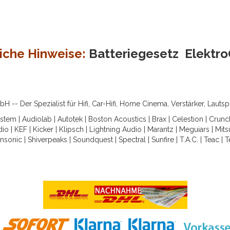
iche Hinweise:
Batteriegesetz
Elektr
-- Der Spezialist für Hifi, Car-Hifi, Home Cinema, Verstärker, Lauts
ystem
|
Audiolab
|
Autotek
|
Boston Acoustics
|
Brax
|
Celestion
|
Crunc
dio
|
KEF
|
Kicker
|
Klipsch
|
Lightning Audio
|
Marantz
|
Meguiars
|
Mits
nsonic
|
Shiverpeaks
|
Soundquest
|
Spectral
|
Sunfire
|
T.A.C.
|
Teac
|
T