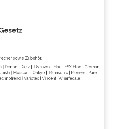
oGesetz
precher sowie Zubehör.
h
|
Denon
|
Dietz
|
Dynavox
|
Elac
|
ESX
Eton
|
German
ubishi
|
Mosconi
|
Onkyo
|
Panasonic
|
Pioneer
|
Pure
echnotrend
|
Variotex
|
Vincent
Wharfedal
e