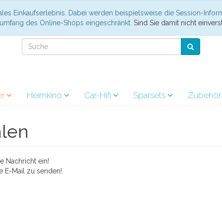
les Einkaufserlebnis. Dabei werden beispielsweise die Session-Infor
nsumfang des Online-Shops eingeschränkt.
Sind Sie damit nicht einverst
er
Heimkino
Car-Hifi
Sparsets
Zubehö
hlen
 Nachricht ein!
e E-Mail zu senden!