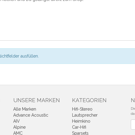
flichtfelder ausfüllen.
N
UNSERE MARKEN
KATEGORIEN
N
Di
Alle Marken
Hifi-Stereo
da
Advance Acoustic
Lautsprecher
AIV
Heimkino
Ne
Alpine
Car-Hifi
AMC
Sparsets