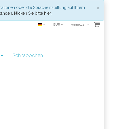
Schließen
×
mationen oder die Spracheinstellung auf Ihrem
anden, klicken Sie bitte hier.
EUR
Anmelden
r
Schnäppchen