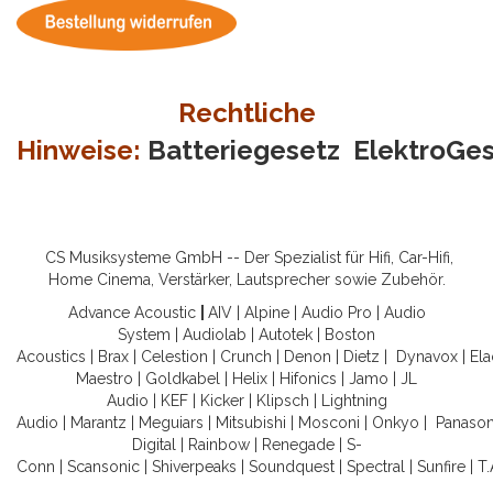
Rechtliche
Hinweise:
Batteriegesetz
ElektroGe
CS Musiksysteme GmbH -- Der Spezialist für Hifi, Car-Hifi,
Home Cinema, Verstärker, Lautsprecher sowie Zubehör.
Advance Acoustic
|
AIV
|
Alpine
|
Audio Pro
|
Audio
System
|
Audiolab
|
Autotek
|
Boston
Acoustics
|
Brax
|
Celestion
|
Crunch
|
Denon
|
Dietz
|
Dynavox
|
Ela
Maestro
|
Goldkabel
|
Helix
|
Hifonics
|
Jamo
|
JL
Audio
|
KEF
|
Kicker
|
Klipsch
|
Lightning
Audio
|
Marantz
|
Meguiars
|
Mitsubishi
|
Mosconi
|
Onkyo
|
Panason
Digital
|
Rainbow
|
Renegade
|
S-
Conn
|
Scansonic
|
Shiverpeaks
|
Soundquest
|
Spectral
|
Sunfire
|
T.