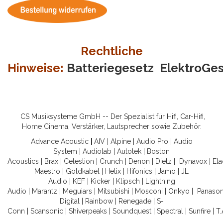
Rechtliche
Hinweise:
Batteriegesetz
ElektroGe
CS Musiksysteme GmbH -- Der Spezialist für Hifi, Car-Hifi,
Home Cinema, Verstärker, Lautsprecher sowie Zubehör.
Advance Acoustic
|
AIV
|
Alpine
|
Audio Pro
|
Audio
System
|
Audiolab
|
Autotek
|
Boston
Acoustics
|
Brax
|
Celestion
|
Crunch
|
Denon
|
Dietz
|
Dynavox
|
Ela
Maestro
|
Goldkabel
|
Helix
|
Hifonics
|
Jamo
|
JL
Audio
|
KEF
|
Kicker
|
Klipsch
|
Lightning
Audio
|
Marantz
|
Meguiars
|
Mitsubishi
|
Mosconi
|
Onkyo
|
Panason
Digital
|
Rainbow
|
Renegade
|
S-
Conn
|
Scansonic
|
Shiverpeaks
|
Soundquest
|
Spectral
|
Sunfire
|
T.