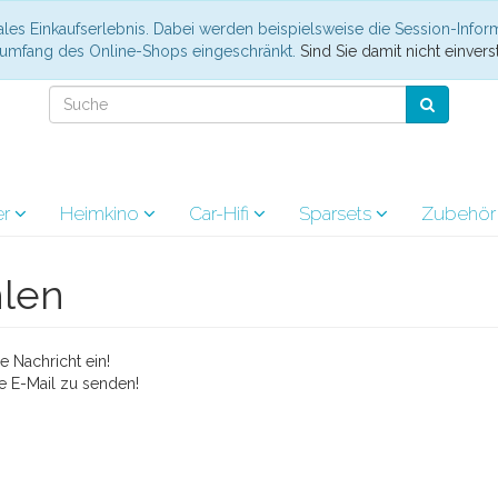
les Einkaufserlebnis. Dabei werden beispielsweise die Session-Infor
nsumfang des Online-Shops eingeschränkt.
Sind Sie damit nicht einverst
er
Heimkino
Car-Hifi
Sparsets
Zubehö
hlen
 Nachricht ein!
e E-Mail zu senden!