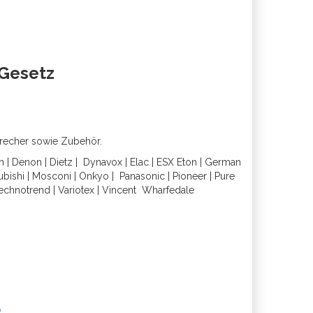
oGesetz
precher sowie Zubehör.
h
|
Denon
|
Dietz
|
Dynavox
|
Elac
|
ESX
Eton
|
German
ubishi
|
Mosconi
|
Onkyo
|
Panasonic
|
Pioneer
|
Pure
echnotrend
|
Variotex
|
Vincent
Wharfedal
e