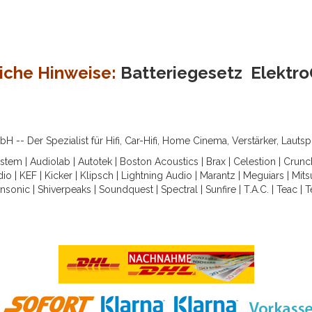
iche Hinweise:
Batteriegesetz
Elektr
-- Der Spezialist für Hifi, Car-Hifi, Home Cinema, Verstärker, Lauts
ystem
|
Audiolab
|
Autotek
|
Boston Acoustics
|
Brax
|
Celestion
|
Crunc
dio
|
KEF
|
Kicker
|
Klipsch
|
Lightning Audio
|
Marantz
|
Meguiars
|
Mits
nsonic
|
Shiverpeaks
|
Soundquest
|
Spectral
|
Sunfire
|
T.A.C.
|
Teac
|
T