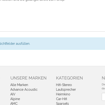
flichtfelder ausfüllen.
N
UNSERE MARKEN
KATEGORIEN
N
Di
Alle Marken
Hifi-Stereo
da
Advance Acoustic
Lautsprecher
AIV
Heimkino
Ne
Alpine
Car-Hifi
AMC
Sparsets