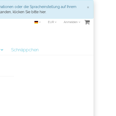
Schließen
×
mationen oder die Spracheinstellung auf Ihrem
anden, klicken Sie bitte hier.
EUR
Anmelden
r
Schnäppchen