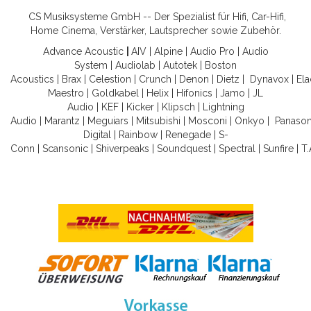
CS Musiksysteme GmbH -- Der Spezialist für Hifi, Car-Hifi,
Home Cinema, Verstärker, Lautsprecher sowie Zubehör.
Advance Acoustic
|
AIV
|
Alpine
|
Audio Pro
|
Audio
System
|
Audiolab
|
Autotek
|
Boston
Acoustics
|
Brax
|
Celestion
|
Crunch
|
Denon
|
Dietz
|
Dynavox
|
Ela
Maestro
|
Goldkabel
|
Helix
|
Hifonics
|
Jamo
|
JL
Audio
|
KEF
|
Kicker
|
Klipsch
|
Lightning
Audio
|
Marantz
|
Meguiars
|
Mitsubishi
|
Mosconi
|
Onkyo
|
Panason
Digital
|
Rainbow
|
Renegade
|
S-
Conn
|
Scansonic
|
Shiverpeaks
|
Soundquest
|
Spectral
|
Sunfire
|
T.