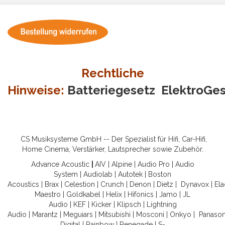
Rechtliche
Hinweise:
Batteriegesetz
ElektroGe
CS Musiksysteme GmbH -- Der Spezialist für Hifi, Car-Hifi,
Home Cinema, Verstärker, Lautsprecher sowie Zubehör.
Advance Acoustic
|
AIV
|
Alpine
|
Audio Pro
|
Audio
System
|
Audiolab
|
Autotek
|
Boston
Acoustics
|
Brax
|
Celestion
|
Crunch
|
Denon
|
Dietz
|
Dynavox
|
Ela
Maestro
|
Goldkabel
|
Helix
|
Hifonics
|
Jamo
|
JL
Audio
|
KEF
|
Kicker
|
Klipsch
|
Lightning
Audio
|
Marantz
|
Meguiars
|
Mitsubishi
|
Mosconi
|
Onkyo
|
Panason
Digital
|
Rainbow
|
Renegade
|
S-