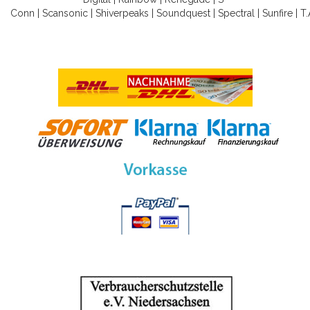
Conn
|
Scansonic
|
Shiverpeaks
|
Soundquest
|
Spectral
|
Sunfire
|
T.