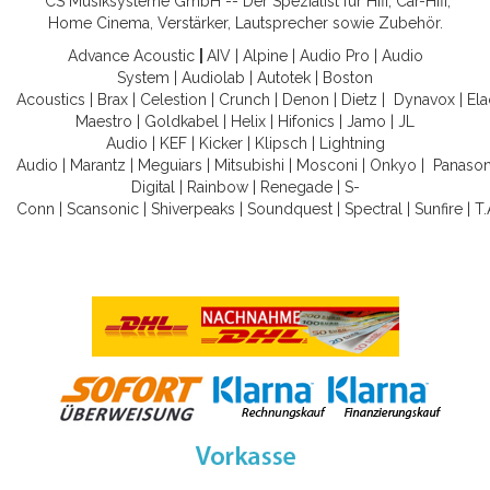
CS Musiksysteme GmbH -- Der Spezialist für Hifi, Car-Hifi,
Home Cinema, Verstärker, Lautsprecher sowie Zubehör.
Advance Acoustic
|
AIV
|
Alpine
|
Audio Pro
|
Audio
System
|
Audiolab
|
Autotek
|
Boston
Acoustics
|
Brax
|
Celestion
|
Crunch
|
Denon
|
Dietz
|
Dynavox
|
Ela
Maestro
|
Goldkabel
|
Helix
|
Hifonics
|
Jamo
|
JL
Audio
|
KEF
|
Kicker
|
Klipsch
|
Lightning
Audio
|
Marantz
|
Meguiars
|
Mitsubishi
|
Mosconi
|
Onkyo
|
Panason
Digital
|
Rainbow
|
Renegade
|
S-
Conn
|
Scansonic
|
Shiverpeaks
|
Soundquest
|
Spectral
|
Sunfire
|
T.