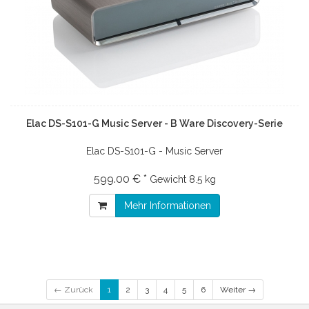
Elac DS-S101-G Music Server - B Ware Discovery-Serie
Elac DS-S101-G - Music Server
599.00 € *
Gewicht
8.5 kg
Mehr Informationen
← Zurück
1
2
3
4
5
6
Weiter →