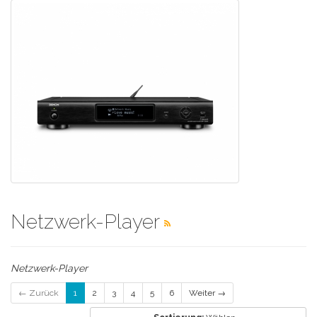
Netzwerk-Player
Netzwerk-Player
← Zurück
1
2
3
4
5
6
Weiter →