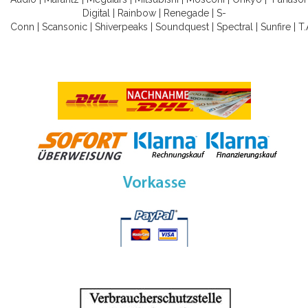
Digital
|
Rainbow
|
Renegade
|
S-
Conn
|
Scansonic
|
Shiverpeaks
|
Soundquest
|
Spectral
|
Sunfire
|
T.