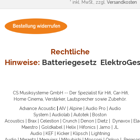
*
inkl. MwSt., zzgl.
Versandkosten
Rechtliche
Hinweise:
Batteriegesetz
ElektroGe
CS Musiksysteme GmbH -- Der Spezialist für Hifi, Car-Hifi,
Home Cinema, Verstärker, Lautsprecher sowie Zubehör.
Advance Acoustic
|
AIV
|
Alpine
|
Audio Pro
|
Audio
System
|
Audiolab
|
Autotek
|
Boston
Acoustics
|
Brax
|
Celestion
|
Crunch
|
Denon
|
Dietz
|
Dynavox
|
Ela
Maestro
|
Goldkabel
|
Helix
|
Hifonics
|
Jamo
|
JL
Audio
|
KEF
|
Kicker
|
Klipsch
|
Lightning
Audio
|
Marantz
|
Meguiars
|
Mitsubishi
|
Mosconi
|
Onkyo
|
Panason