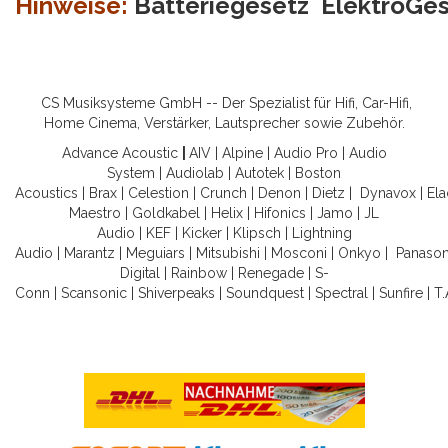
Hinweise:
Batteriegesetz
ElektroGe
CS Musiksysteme GmbH -- Der Spezialist für Hifi, Car-Hifi,
Home Cinema, Verstärker, Lautsprecher sowie Zubehör.
Advance Acoustic
|
AIV
|
Alpine
|
Audio Pro
|
Audio
System
|
Audiolab
|
Autotek
|
Boston
Acoustics
|
Brax
|
Celestion
|
Crunch
|
Denon
|
Dietz
|
Dynavox
|
Ela
Maestro
|
Goldkabel
|
Helix
|
Hifonics
|
Jamo
|
JL
Audio
|
KEF
|
Kicker
|
Klipsch
|
Lightning
Audio
|
Marantz
|
Meguiars
|
Mitsubishi
|
Mosconi
|
Onkyo
|
Panason
Digital
|
Rainbow
|
Renegade
|
S-
Conn
|
Scansonic
|
Shiverpeaks
|
Soundquest
|
Spectral
|
Sunfire
|
T.