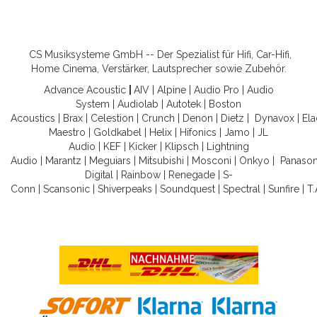
CS Musiksysteme GmbH -- Der Spezialist für Hifi, Car-Hifi,
Home Cinema, Verstärker, Lautsprecher sowie Zubehör.
Advance Acoustic
|
AIV
|
Alpine
|
Audio Pro
|
Audio
System
|
Audiolab
|
Autotek
|
Boston
Acoustics
|
Brax
|
Celestion
|
Crunch
|
Denon
|
Dietz
|
Dynavox
|
Ela
Maestro
|
Goldkabel
|
Helix
|
Hifonics
|
Jamo
|
JL
Audio
|
KEF
|
Kicker
|
Klipsch
|
Lightning
Audio
|
Marantz
|
Meguiars
|
Mitsubishi
|
Mosconi
|
Onkyo
|
Panason
Digital
|
Rainbow
|
Renegade
|
S-
Conn
|
Scansonic
|
Shiverpeaks
|
Soundquest
|
Spectral
|
Sunfire
|
T.