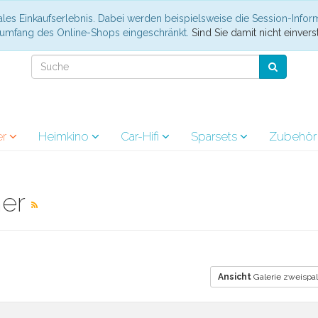
les Einkaufserlebnis. Dabei werden beispielsweise die Session-Infor
nsumfang des Online-Shops eingeschränkt.
Sind Sie damit nicht einverst
er
Heimkino
Car-Hifi
Sparsets
Zubehö
her
Ansicht
Galerie zweispal