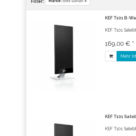
Marke:
Bitte wählen
Filter:
KEF T101 B-Wa
KEF T101 Satell
169.00 € *
Mehr In
KEF T101 Satell
KEF T101 Satell