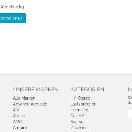
Gewicht
2 kg
formationen
N
UNSERE MARKEN
KATEGORIEN
N
Di
Alle Marken
Hifi-Stereo
da
Advance Acoustic
Lautsprecher
AIV
Heimkino
Ne
Alpine
Car-Hifi
AMC
Sparsets
Ampire
Zubehör