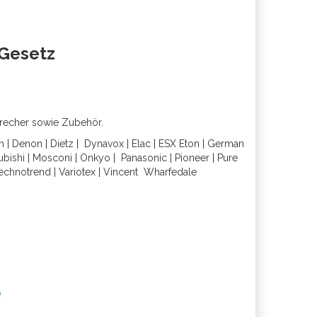
oGesetz
precher sowie Zubehör.
h
|
Denon
|
Dietz
|
Dynavox
|
Elac
|
ESX
Eton
|
German
ubishi
|
Mosconi
|
Onkyo
|
Panasonic
|
Pioneer
|
Pure
echnotrend
|
Variotex
|
Vincent
Wharfedal
e