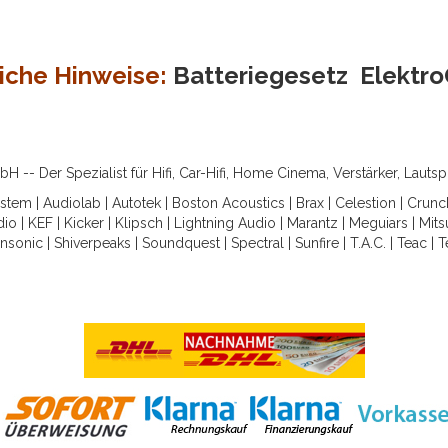
iche Hinweise:
Batteriegesetz
Elektr
-- Der Spezialist für Hifi, Car-Hifi, Home Cinema, Verstärker, Lauts
ystem
|
Audiolab
|
Autotek
|
Boston Acoustics
|
Brax
|
Celestion
|
Crunc
dio
|
KEF
|
Kicker
|
Klipsch
|
Lightning Audio
|
Marantz
|
Meguiars
|
Mits
nsonic
|
Shiverpeaks
|
Soundquest
|
Spectral
|
Sunfire
|
T.A.C.
|
Teac
|
T