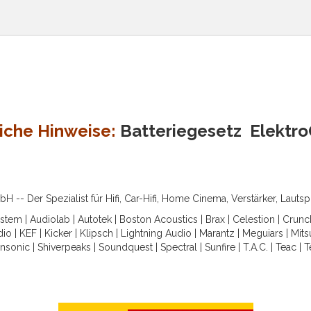
iche Hinweise:
Batteriegesetz
Elektr
-- Der Spezialist für Hifi, Car-Hifi, Home Cinema, Verstärker, Lauts
ystem
|
Audiolab
|
Autotek
|
Boston Acoustics
|
Brax
|
Celestion
|
Crunc
dio
|
KEF
|
Kicker
|
Klipsch
|
Lightning Audio
|
Marantz
|
Meguiars
|
Mits
nsonic
|
Shiverpeaks
|
Soundquest
|
Spectral
|
Sunfire
|
T.A.C.
|
Teac
|
T