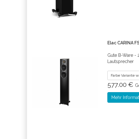
Elac CARINA FS
Gute B-Ware - 
Lautsprecher
Farbe Variante 
577.00 €
G
Mehr Informa