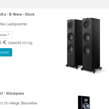
08.2 - B-Ware - Stück
flex Lautsprecher
wählen
00 €
Gewicht
27.1 kg
tionen
07 - Stückpreis
07 2½-Wege, Bassreflex