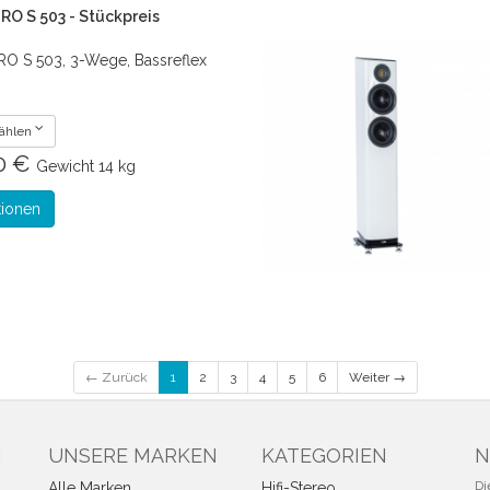
O S 503 - Stückpreis
 S 503, 3-Wege, Bassreflex
wählen
00 €
Gewicht
14 kg
tionen
← Zurück
1
2
3
4
5
6
Weiter →
N
UNSERE MARKEN
KATEGORIEN
N
Di
Alle Marken
Hifi-Stereo