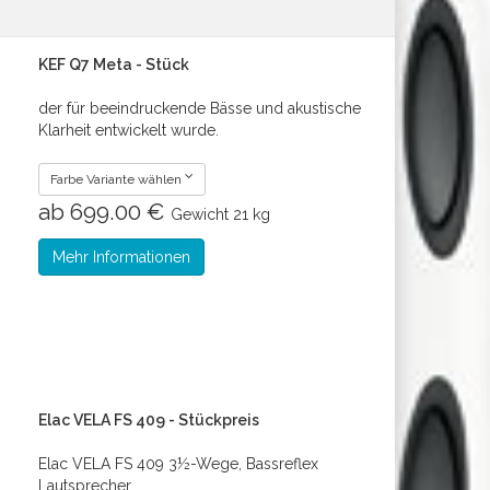
KEF Q7 Meta - Stück
der für beeindruckende Bässe und akustische
Klarheit entwickelt wurde.
Farbe Variante wählen
ab 699.00 €
Gewicht
21 kg
Mehr Informationen
Elac VELA FS 409 - Stückpreis
Elac VELA FS 409 3½-Wege, Bassreflex
Lautsprecher