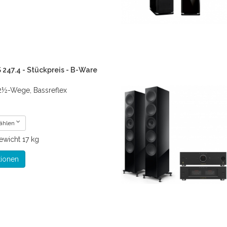
 247.4 - Stückpreis - B-Ware
2½-Wege, Bassreflex
wählen
ewicht
17 kg
tionen