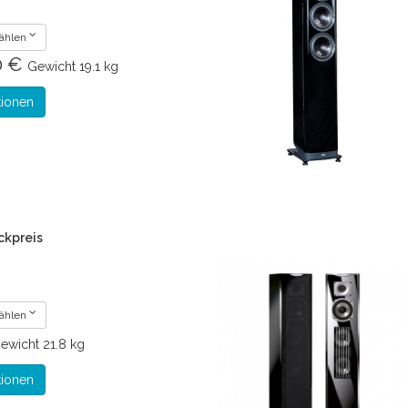
wählen
0 €
Gewicht
19.1 kg
tionen
ckpreis
wählen
ewicht
21.8 kg
tionen