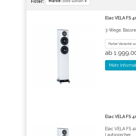
Marke:
Bitte wählen
Filter:
Elac VELA FS 4
3-Wege, Bassre
Farbe Variante 
ab 1.999.
Mehr Informa
Elac VELA FS 4
Elac VELA FS 4
Lautsprecher