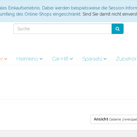
les Einkaufserlebnis. Dabei werden beispielsweise die Session-Infor
nsumfang des Online-Shops eingeschränkt.
Sind Sie damit nicht einverst
er
Heimkino
Car-Hifi
Sparsets
Zubehö
Ansicht
Galerie zweispal