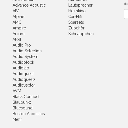
da
Advance Acoustic
Lautsprecher
AIV
Heimkino
Ne
Alpine
Car-Hifi
AMC
Sparsets
Ampire
Zubehör
Arcam
Schnäppchen
Atoll
Audio Pro
Audio Selection
Audio System
Audioblock
Audiolab
Audioquest
Audioquest+
Audiovector
AVM
Black Connect
Blaupunkt
Bluesound
Boston Acoustics
Mehr