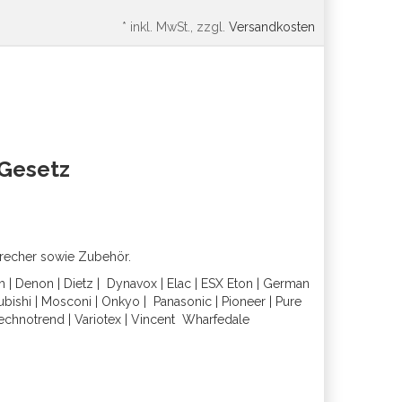
*
inkl. MwSt., zzgl.
Versandkosten
oGesetz
precher sowie Zubehör.
h
|
Denon
|
Dietz
|
Dynavox
|
Elac
|
ESX
Eton
|
German
ubishi
|
Mosconi
|
Onkyo
|
Panasonic
|
Pioneer
|
Pure
echnotrend
|
Variotex
|
Vincent
Wharfedal
e