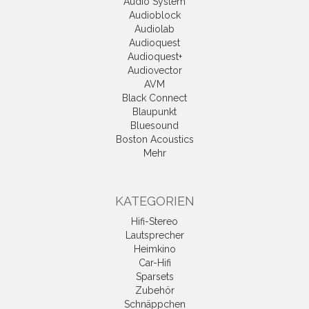
Audio System
Audioblock
Audiolab
Audioquest
Audioquest+
Audiovector
AVM
Black Connect
Blaupunkt
Bluesound
Boston Acoustics
Mehr
KATEGORIEN
Hifi-Stereo
Lautsprecher
Heimkino
Car-Hifi
Sparsets
Zubehör
Schnäppchen