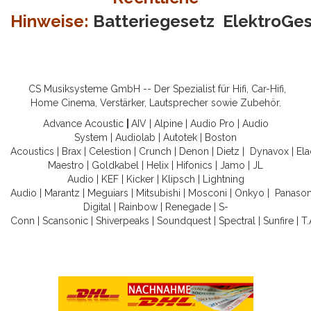
Hinweise:
Batteriegesetz
ElektroGe
CS Musiksysteme GmbH -- Der Spezialist für Hifi, Car-Hifi,
Home Cinema, Verstärker, Lautsprecher sowie Zubehör.
Advance Acoustic
|
AIV
|
Alpine
|
Audio Pro
|
Audio
System
|
Audiolab
|
Autotek
|
Boston
Acoustics
|
Brax
|
Celestion
|
Crunch
|
Denon
|
Dietz
|
Dynavox
|
Ela
Maestro
|
Goldkabel
|
Helix
|
Hifonics
|
Jamo
|
JL
Audio
|
KEF
|
Kicker
|
Klipsch
|
Lightning
Audio
|
Marantz
|
Meguiars
|
Mitsubishi
|
Mosconi
|
Onkyo
|
Panason
Digital
|
Rainbow
|
Renegade
|
S-
Conn
|
Scansonic
|
Shiverpeaks
|
Soundquest
|
Spectral
|
Sunfire
|
T.