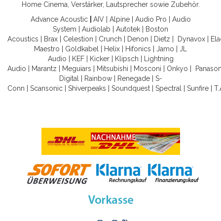
Home Cinema, Verstärker, Lautsprecher sowie Zubehör.
Advance Acoustic
|
AIV
|
Alpine
|
Audio Pro
|
Audio
System
|
Audiolab
|
Autotek
|
Boston
Acoustics
|
Brax
|
Celestion
|
Crunch
|
Denon
|
Dietz
|
Dynavox
|
Ela
Maestro
|
Goldkabel
|
Helix
|
Hifonics
|
Jamo
|
JL
Audio
|
KEF
|
Kicker
|
Klipsch
|
Lightning
Audio
|
Marantz
|
Meguiars
|
Mitsubishi
|
Mosconi
|
Onkyo
|
Panason
Digital
|
Rainbow
|
Renegade
|
S-
Conn
|
Scansonic
|
Shiverpeaks
|
Soundquest
|
Spectral
|
Sunfire
|
T.