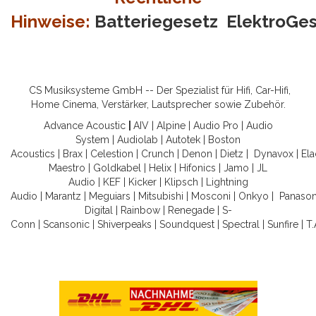
Hinweise:
Batteriegesetz
ElektroGe
CS Musiksysteme GmbH -- Der Spezialist für Hifi, Car-Hifi,
Home Cinema, Verstärker, Lautsprecher sowie Zubehör.
Advance Acoustic
|
AIV
|
Alpine
|
Audio Pro
|
Audio
System
|
Audiolab
|
Autotek
|
Boston
Acoustics
|
Brax
|
Celestion
|
Crunch
|
Denon
|
Dietz
|
Dynavox
|
Ela
Maestro
|
Goldkabel
|
Helix
|
Hifonics
|
Jamo
|
JL
Audio
|
KEF
|
Kicker
|
Klipsch
|
Lightning
Audio
|
Marantz
|
Meguiars
|
Mitsubishi
|
Mosconi
|
Onkyo
|
Panason
Digital
|
Rainbow
|
Renegade
|
S-
Conn
|
Scansonic
|
Shiverpeaks
|
Soundquest
|
Spectral
|
Sunfire
|
T.