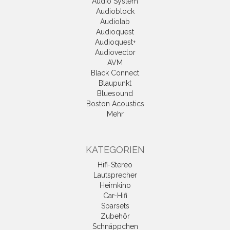
Audio System
Audioblock
Audiolab
Audioquest
Audioquest+
Audiovector
AVM
Black Connect
Blaupunkt
Bluesound
Boston Acoustics
Mehr
KATEGORIEN
Hifi-Stereo
Lautsprecher
Heimkino
Car-Hifi
Sparsets
Zubehör
Schnäppchen