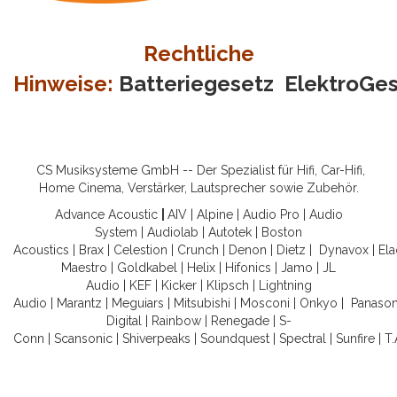
Rechtliche
Hinweise:
Batteriegesetz
ElektroGe
CS Musiksysteme GmbH -- Der Spezialist für Hifi, Car-Hifi,
Home Cinema, Verstärker, Lautsprecher sowie Zubehör.
Advance Acoustic
|
AIV
|
Alpine
|
Audio Pro
|
Audio
System
|
Audiolab
|
Autotek
|
Boston
Acoustics
|
Brax
|
Celestion
|
Crunch
|
Denon
|
Dietz
|
Dynavox
|
Ela
Maestro
|
Goldkabel
|
Helix
|
Hifonics
|
Jamo
|
JL
Audio
|
KEF
|
Kicker
|
Klipsch
|
Lightning
Audio
|
Marantz
|
Meguiars
|
Mitsubishi
|
Mosconi
|
Onkyo
|
Panason
Digital
|
Rainbow
|
Renegade
|
S-
Conn
|
Scansonic
|
Shiverpeaks
|
Soundquest
|
Spectral
|
Sunfire
|
T.