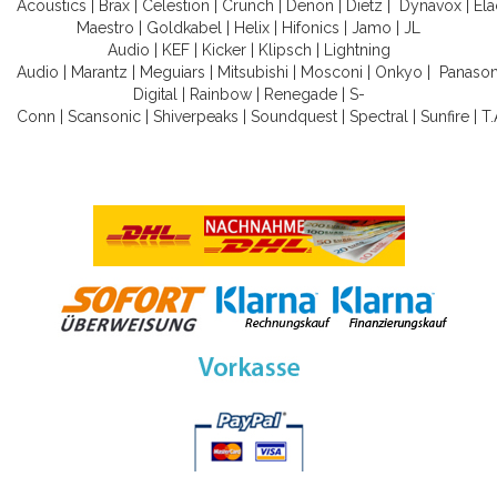
Acoustics
|
Brax
|
Celestion
|
Crunch
|
Denon
|
Dietz
|
Dynavox
|
Ela
Maestro
|
Goldkabel
|
Helix
|
Hifonics
|
Jamo
|
JL
Audio
|
KEF
|
Kicker
|
Klipsch
|
Lightning
Audio
|
Marantz
|
Meguiars
|
Mitsubishi
|
Mosconi
|
Onkyo
|
Panason
Digital
|
Rainbow
|
Renegade
|
S-
Conn
|
Scansonic
|
Shiverpeaks
|
Soundquest
|
Spectral
|
Sunfire
|
T.