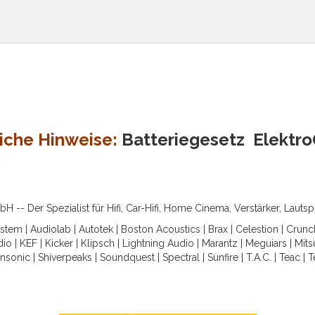
iche Hinweise:
Batteriegesetz
Elektr
-- Der Spezialist für Hifi, Car-Hifi, Home Cinema, Verstärker, Lauts
ystem
|
Audiolab
|
Autotek
|
Boston Acoustics
|
Brax
|
Celestion
|
Crunc
dio
|
KEF
|
Kicker
|
Klipsch
|
Lightning Audio
|
Marantz
|
Meguiars
|
Mits
nsonic
|
Shiverpeaks
|
Soundquest
|
Spectral
|
Sunfire
|
T.A.C.
|
Teac
|
T