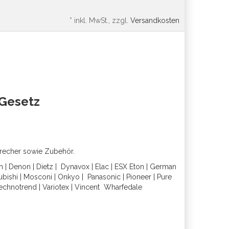
*
inkl. MwSt., zzgl.
Versandkosten
oGesetz
precher sowie Zubehör.
h
|
Denon
|
Dietz
|
Dynavox
|
Elac
|
ESX
Eton
|
German
ubishi
|
Mosconi
|
Onkyo
|
Panasonic
|
Pioneer
|
Pure
echnotrend
|
Variotex
|
Vincent
Wharfedal
e