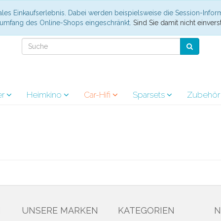
les Einkaufserlebnis. Dabei werden beispielsweise die Session-Infor
nsumfang des Online-Shops eingeschränkt.
Sind Sie damit nicht einverst
er
Heimkino
Car-Hifi
Sparsets
Zubehö
N
UNSERE MARKEN
KATEGORIEN
N