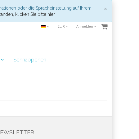
Schließen
×
mationen oder die Spracheinstellung auf Ihrem
anden, klicken Sie bitte hier.
EUR
Anmelden
r
Schnäppchen
EWSLETTER