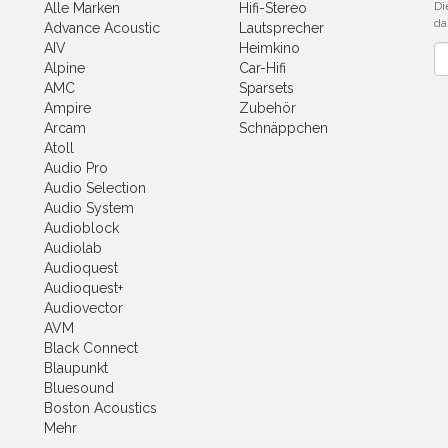
Di
Alle Marken
Hifi-Stereo
da
Advance Acoustic
Lautsprecher
AIV
Heimkino
Ne
Alpine
Car-Hifi
AMC
Sparsets
Ampire
Zubehör
Arcam
Schnäppchen
Atoll
Audio Pro
Audio Selection
Audio System
Audioblock
Audiolab
Audioquest
Audioquest+
Audiovector
AVM
Black Connect
Blaupunkt
Bluesound
Boston Acoustics
Mehr