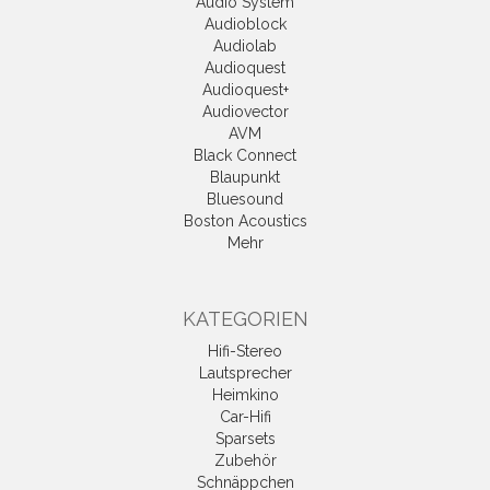
Audio System
Audioblock
Audiolab
Audioquest
Audioquest+
Audiovector
AVM
Black Connect
Blaupunkt
Bluesound
Boston Acoustics
Mehr
KATEGORIEN
Hifi-Stereo
Lautsprecher
Heimkino
Car-Hifi
Sparsets
Zubehör
Schnäppchen