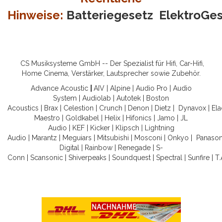
Hinweise:
Batteriegesetz
ElektroGe
CS Musiksysteme GmbH -- Der Spezialist für Hifi, Car-Hifi,
Home Cinema, Verstärker, Lautsprecher sowie Zubehör.
Advance Acoustic
|
AIV
|
Alpine
|
Audio Pro
|
Audio
System
|
Audiolab
|
Autotek
|
Boston
Acoustics
|
Brax
|
Celestion
|
Crunch
|
Denon
|
Dietz
|
Dynavox
|
Ela
Maestro
|
Goldkabel
|
Helix
|
Hifonics
|
Jamo
|
JL
Audio
|
KEF
|
Kicker
|
Klipsch
|
Lightning
Audio
|
Marantz
|
Meguiars
|
Mitsubishi
|
Mosconi
|
Onkyo
|
Panason
Digital
|
Rainbow
|
Renegade
|
S-
Conn
|
Scansonic
|
Shiverpeaks
|
Soundquest
|
Spectral
|
Sunfire
|
T.