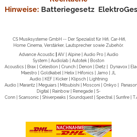
Hinweise:
Batteriegesetz
ElektroGe
CS Musiksysteme GmbH -- Der Spezialist für Hifi, Car-Hifi,
Home Cinema, Verstärker, Lautsprecher sowie Zubehör.
Advance Acoustic
|
AIV
|
Alpine
|
Audio Pro
|
Audio
System
|
Audiolab
|
Autotek
|
Boston
Acoustics
|
Brax
|
Celestion
|
Crunch
|
Denon
|
Dietz
|
Dynavox
|
Ela
Maestro
|
Goldkabel
|
Helix
|
Hifonics
|
Jamo
|
JL
Audio
|
KEF
|
Kicker
|
Klipsch
|
Lightning
Audio
|
Marantz
|
Meguiars
|
Mitsubishi
|
Mosconi
|
Onkyo
|
Panason
Digital
|
Rainbow
|
Renegade
|
S-
Conn
|
Scansonic
|
Shiverpeaks
|
Soundquest
|
Spectral
|
Sunfire
|
T.