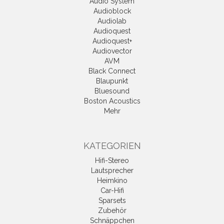
Audio System
Audioblock
Audiolab
Audioquest
Audioquest+
Audiovector
AVM
Black Connect
Blaupunkt
Bluesound
Boston Acoustics
Mehr
KATEGORIEN
Hifi-Stereo
Lautsprecher
Heimkino
Car-Hifi
Sparsets
Zubehör
Schnäppchen