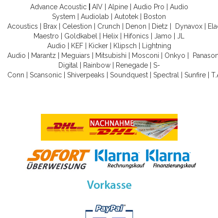
Advance Acoustic
|
AIV
|
Alpine
|
Audio Pro
|
Audio
System
|
Audiolab
|
Autotek
|
Boston
Acoustics
|
Brax
|
Celestion
|
Crunch
|
Denon
|
Dietz
|
Dynavox
|
Ela
Maestro
|
Goldkabel
|
Helix
|
Hifonics
|
Jamo
|
JL
Audio
|
KEF
|
Kicker
|
Klipsch
|
Lightning
Audio
|
Marantz
|
Meguiars
|
Mitsubishi
|
Mosconi
|
Onkyo
|
Panason
Digital
|
Rainbow
|
Renegade
|
S-
Conn
|
Scansonic
|
Shiverpeaks
|
Soundquest
|
Spectral
|
Sunfire
|
T.