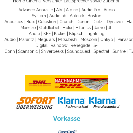
Home Cinema, Verstärker, Lautsprecher sowie Zubehör.
Advance Acoustic
|
AIV
|
Alpine
|
Audio Pro
|
Audio
System
|
Audiolab
|
Autotek
|
Boston
Acoustics
|
Brax
|
Celestion
|
Crunch
|
Denon
|
Dietz
|
Dynavox
|
Ela
Maestro
|
Goldkabel
|
Helix
|
Hifonics
|
Jamo
|
JL
Audio
|
KEF
|
Kicker
|
Klipsch
|
Lightning
Audio
|
Marantz
|
Meguiars
|
Mitsubishi
|
Mosconi
|
Onkyo
|
Panason
Digital
|
Rainbow
|
Renegade
|
S-
Conn
|
Scansonic
|
Shiverpeaks
|
Soundquest
|
Spectral
|
Sunfire
|
T.