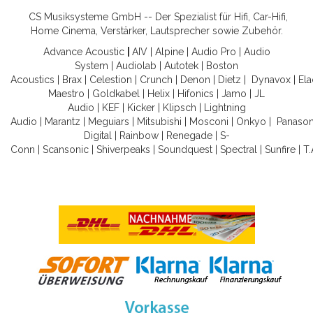
CS Musiksysteme GmbH -- Der Spezialist für Hifi, Car-Hifi,
Home Cinema, Verstärker, Lautsprecher sowie Zubehör.
Advance Acoustic
|
AIV
|
Alpine
|
Audio Pro
|
Audio
System
|
Audiolab
|
Autotek
|
Boston
Acoustics
|
Brax
|
Celestion
|
Crunch
|
Denon
|
Dietz
|
Dynavox
|
Ela
Maestro
|
Goldkabel
|
Helix
|
Hifonics
|
Jamo
|
JL
Audio
|
KEF
|
Kicker
|
Klipsch
|
Lightning
Audio
|
Marantz
|
Meguiars
|
Mitsubishi
|
Mosconi
|
Onkyo
|
Panason
Digital
|
Rainbow
|
Renegade
|
S-
Conn
|
Scansonic
|
Shiverpeaks
|
Soundquest
|
Spectral
|
Sunfire
|
T.