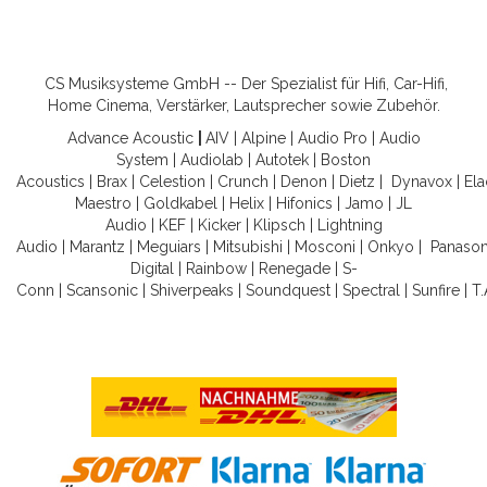
CS Musiksysteme GmbH -- Der Spezialist für Hifi, Car-Hifi,
Home Cinema, Verstärker, Lautsprecher sowie Zubehör.
Advance Acoustic
|
AIV
|
Alpine
|
Audio Pro
|
Audio
System
|
Audiolab
|
Autotek
|
Boston
Acoustics
|
Brax
|
Celestion
|
Crunch
|
Denon
|
Dietz
|
Dynavox
|
Ela
Maestro
|
Goldkabel
|
Helix
|
Hifonics
|
Jamo
|
JL
Audio
|
KEF
|
Kicker
|
Klipsch
|
Lightning
Audio
|
Marantz
|
Meguiars
|
Mitsubishi
|
Mosconi
|
Onkyo
|
Panason
Digital
|
Rainbow
|
Renegade
|
S-
Conn
|
Scansonic
|
Shiverpeaks
|
Soundquest
|
Spectral
|
Sunfire
|
T.