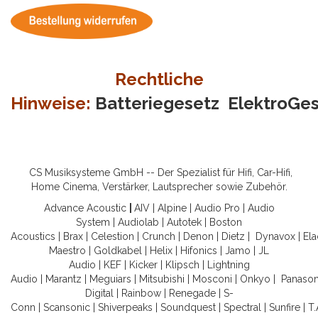
Rechtliche
Hinweise:
Batteriegesetz
ElektroGe
CS Musiksysteme GmbH -- Der Spezialist für Hifi, Car-Hifi,
Home Cinema, Verstärker, Lautsprecher sowie Zubehör.
Advance Acoustic
|
AIV
|
Alpine
|
Audio Pro
|
Audio
System
|
Audiolab
|
Autotek
|
Boston
Acoustics
|
Brax
|
Celestion
|
Crunch
|
Denon
|
Dietz
|
Dynavox
|
Ela
Maestro
|
Goldkabel
|
Helix
|
Hifonics
|
Jamo
|
JL
Audio
|
KEF
|
Kicker
|
Klipsch
|
Lightning
Audio
|
Marantz
|
Meguiars
|
Mitsubishi
|
Mosconi
|
Onkyo
|
Panason
Digital
|
Rainbow
|
Renegade
|
S-
Conn
|
Scansonic
|
Shiverpeaks
|
Soundquest
|
Spectral
|
Sunfire
|
T.