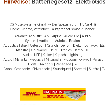
Hinweise:
Batteriegesetz
ElektroGe
CS Musiksysteme GmbH -- Der Spezialist für Hifi, Car-Hifi,
Home Cinema, Verstärker, Lautsprecher sowie Zubehör.
Advance Acoustic
|
AIV
|
Alpine
|
Audio Pro
|
Audio
System
|
Audiolab
|
Autotek
|
Boston
Acoustics
|
Brax
|
Celestion
|
Crunch
|
Denon
|
Dietz
|
Dynavox
|
Ela
Maestro
|
Goldkabel
|
Helix
|
Hifonics
|
Jamo
|
JL
Audio
|
KEF
|
Kicker
|
Klipsch
|
Lightning
Audio
|
Marantz
|
Meguiars
|
Mitsubishi
|
Mosconi
|
Onkyo
|
Panason
Digital
|
Rainbow
|
Renegade
|
S-
Conn
|
Scansonic
|
Shiverpeaks
|
Soundquest
|
Spectral
|
Sunfire
|
T.