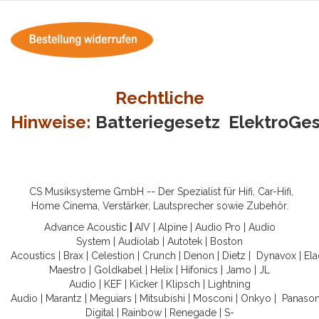
Rechtliche
Hinweise:
Batteriegesetz
ElektroGe
CS Musiksysteme GmbH -- Der Spezialist für Hifi, Car-Hifi,
Home Cinema, Verstärker, Lautsprecher sowie Zubehör.
Advance Acoustic
|
AIV
|
Alpine
|
Audio Pro
|
Audio
System
|
Audiolab
|
Autotek
|
Boston
Acoustics
|
Brax
|
Celestion
|
Crunch
|
Denon
|
Dietz
|
Dynavox
|
Ela
Maestro
|
Goldkabel
|
Helix
|
Hifonics
|
Jamo
|
JL
Audio
|
KEF
|
Kicker
|
Klipsch
|
Lightning
Audio
|
Marantz
|
Meguiars
|
Mitsubishi
|
Mosconi
|
Onkyo
|
Panason
Digital
|
Rainbow
|
Renegade
|
S-