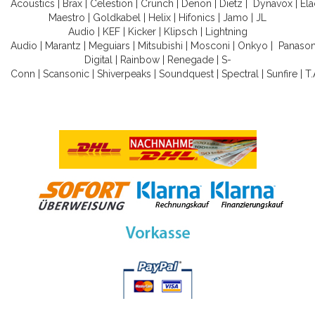
Acoustics
|
Brax
|
Celestion
|
Crunch
|
Denon
|
Dietz
|
Dynavox
|
Ela
Maestro
|
Goldkabel
|
Helix
|
Hifonics
|
Jamo
|
JL
Audio
|
KEF
|
Kicker
|
Klipsch
|
Lightning
Audio
|
Marantz
|
Meguiars
|
Mitsubishi
|
Mosconi
|
Onkyo
|
Panason
Digital
|
Rainbow
|
Renegade
|
S-
Conn
|
Scansonic
|
Shiverpeaks
|
Soundquest
|
Spectral
|
Sunfire
|
T.