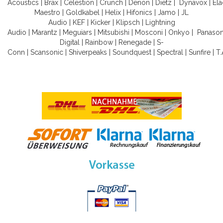
Acoustics
|
Brax
|
Celestion
|
Crunch
|
Denon
|
Dietz
|
Dynavox
|
Ela
Maestro
|
Goldkabel
|
Helix
|
Hifonics
|
Jamo
|
JL
Audio
|
KEF
|
Kicker
|
Klipsch
|
Lightning
Audio
|
Marantz
|
Meguiars
|
Mitsubishi
|
Mosconi
|
Onkyo
|
Panason
Digital
|
Rainbow
|
Renegade
|
S-
Conn
|
Scansonic
|
Shiverpeaks
|
Soundquest
|
Spectral
|
Sunfire
|
T.