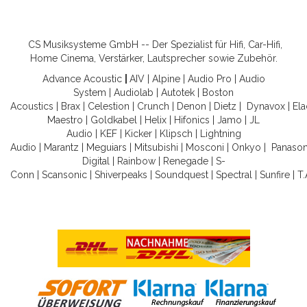
CS Musiksysteme GmbH -- Der Spezialist für Hifi, Car-Hifi,
Home Cinema, Verstärker, Lautsprecher sowie Zubehör.
Advance Acoustic
|
AIV
|
Alpine
|
Audio Pro
|
Audio
System
|
Audiolab
|
Autotek
|
Boston
Acoustics
|
Brax
|
Celestion
|
Crunch
|
Denon
|
Dietz
|
Dynavox
|
Ela
Maestro
|
Goldkabel
|
Helix
|
Hifonics
|
Jamo
|
JL
Audio
|
KEF
|
Kicker
|
Klipsch
|
Lightning
Audio
|
Marantz
|
Meguiars
|
Mitsubishi
|
Mosconi
|
Onkyo
|
Panason
Digital
|
Rainbow
|
Renegade
|
S-
Conn
|
Scansonic
|
Shiverpeaks
|
Soundquest
|
Spectral
|
Sunfire
|
T.