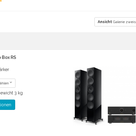
Ansicht
Galerie zweis
o Box RS
ärker
wählen
ewicht
3 kg
tionen