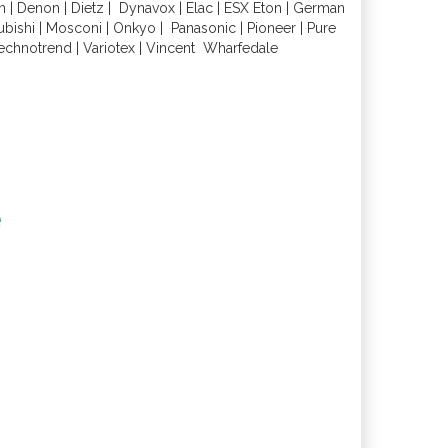
h
|
Denon
|
Dietz
|
Dynavox
|
Elac
|
ESX
Eton
|
German
ubishi
|
Mosconi
|
Onkyo
|
Panasonic
|
Pioneer
|
Pure
echnotrend
|
Variotex
|
Vincent
Wharfedal
e