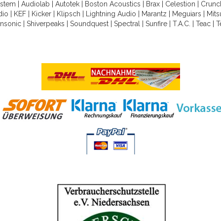
ystem
|
Audiolab
|
Autotek
|
Boston Acoustics
|
Brax
|
Celestion
|
Crunc
dio
|
KEF
|
Kicker
|
Klipsch
|
Lightning Audio
|
Marantz
|
Meguiars
|
Mits
nsonic
|
Shiverpeaks
|
Soundquest
|
Spectral
|
Sunfire
|
T.A.C.
|
Teac
|
T