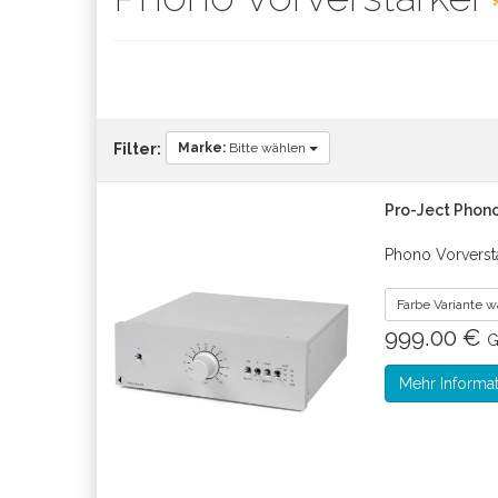
Marke:
Bitte wählen
Filter:
Pro-Ject Phon
Phono Vorverst
Farbe Variante 
999.00 €
G
Mehr Informa