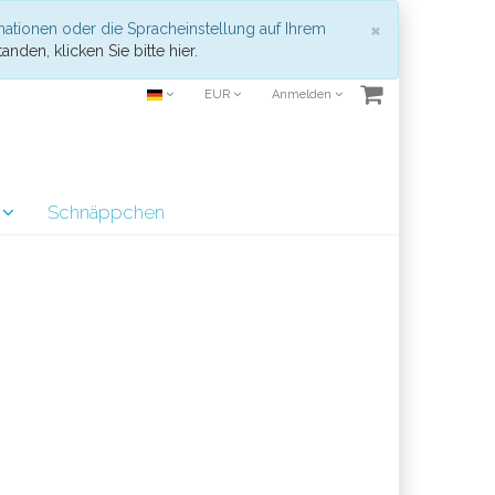
Schließen
×
mationen oder die Spracheinstellung auf Ihrem
anden, klicken Sie bitte hier.
EUR
Anmelden
r
Schnäppchen