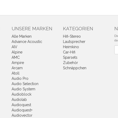
N
UNSERE MARKEN
KATEGORIEN
N
Di
Alle Marken
Hifi-Stereo
da
Advance Acoustic
Lautsprecher
AIV
Heimkino
Ne
Alpine
Car-Hifi
AMC
Sparsets
Ampire
Zubehör
Arcam
Schnäppchen
Atoll
Audio Pro
Audio Selection
Audio System
Audioblock
Audiolab
Audioquest
Audioquest+
Audiovector