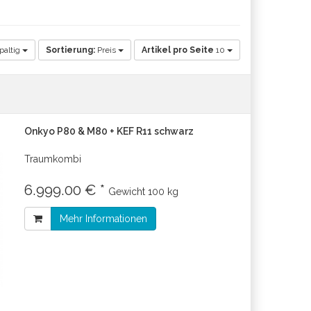
paltig
Sortierung:
Preis
Artikel pro Seite
10
Onkyo P80 & M80 + KEF R11 schwarz
Traumkombi
6.999.00 € *
Gewicht
100 kg
Mehr Informationen