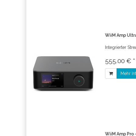
WiiM Amp Ultr
Integrierter Str
555.00 € 
Mehr In
WiiM Amp Pro 