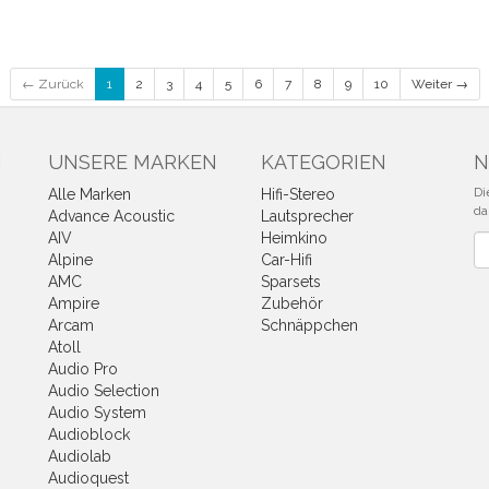
← Zurück
1
2
3
4
5
6
7
8
9
10
Weiter →
N
UNSERE MARKEN
KATEGORIEN
N
Di
Alle Marken
Hifi-Stereo
da
Advance Acoustic
Lautsprecher
AIV
Heimkino
Ne
Alpine
Car-Hifi
AMC
Sparsets
Ampire
Zubehör
Arcam
Schnäppchen
Atoll
Audio Pro
Audio Selection
Audio System
Audioblock
Audiolab
Audioquest