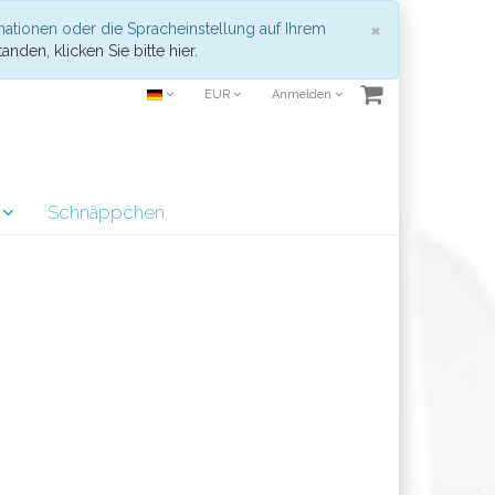
Schließen
×
mationen oder die Spracheinstellung auf Ihrem
anden, klicken Sie bitte hier.
EUR
Anmelden
r
Schnäppchen