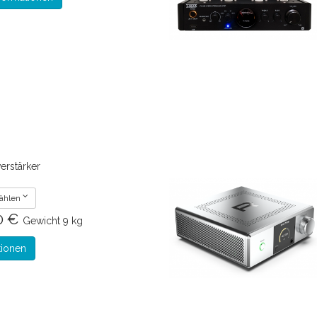
erstärker
wählen
00 €
Gewicht
9 kg
tionen