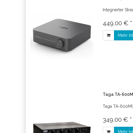
Integrierter Str
449.00 € 
Mehr In
Taga TA-600MU
Taga TA-600MUL
349.00 € 
Mehr In