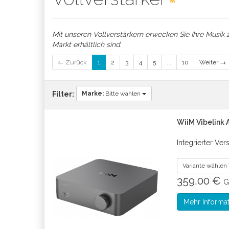
Mit unseren Vollverstärkern erwecken Sie Ihre Musi
Markt erhältlich sind.
← Zurück
1
2
3
4
5
...
10
Weiter →
Marke:
Bitte wählen
Filter:
WiiM Vibelink
Integrierter Ver
Variante wählen
359.00 €
G
Mehr Informa