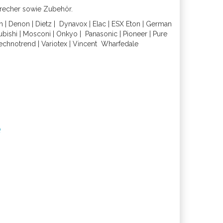
precher sowie Zubehör.
h
|
Denon
|
Dietz
|
Dynavox
|
Elac
|
ESX
Eton
|
German
ubishi
|
Mosconi
|
Onkyo
|
Panasonic
|
Pioneer
|
Pure
echnotrend
|
Variotex
|
Vincent
Wharfedal
e