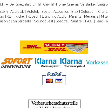
-- Der Spezialist für Hifi, Car-Hifi, Home Cinema, Verstärker, Lauts
ystem
|
Audiolab
|
Autotek
|
Boston Acoustics
|
Brax
|
Celestion
|
Crunc
dio
|
KEF
|
Kicker
|
Klipsch
|
Lightning Audio
|
Marantz
|
Meguiars
|
Mits
nsonic
|
Shiverpeaks
|
Soundquest
|
Spectral
|
Sunfire
|
T.A.C.
|
Teac
|
T