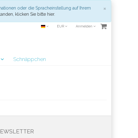
Schließen
×
mationen oder die Spracheinstellung auf Ihrem
anden, klicken Sie bitte hier.
EUR
Anmelden
r
Schnäppchen
EWSLETTER