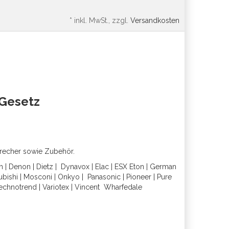
*
inkl. MwSt., zzgl.
Versandkosten
oGesetz
precher sowie Zubehör.
h
|
Denon
|
Dietz
|
Dynavox
|
Elac
|
ESX
Eton
|
German
ubishi
|
Mosconi
|
Onkyo
|
Panasonic
|
Pioneer
|
Pure
echnotrend
|
Variotex
|
Vincent
Wharfedal
e