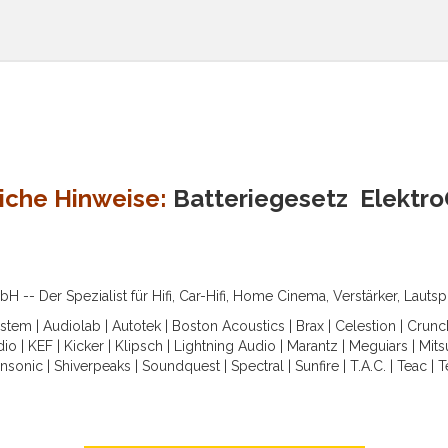
iche Hinweise:
Batteriegesetz
Elektr
-- Der Spezialist für Hifi, Car-Hifi, Home Cinema, Verstärker, Lauts
ystem
|
Audiolab
|
Autotek
|
Boston Acoustics
|
Brax
|
Celestion
|
Crunc
dio
|
KEF
|
Kicker
|
Klipsch
|
Lightning Audio
|
Marantz
|
Meguiars
|
Mits
nsonic
|
Shiverpeaks
|
Soundquest
|
Spectral
|
Sunfire
|
T.A.C.
|
Teac
|
T