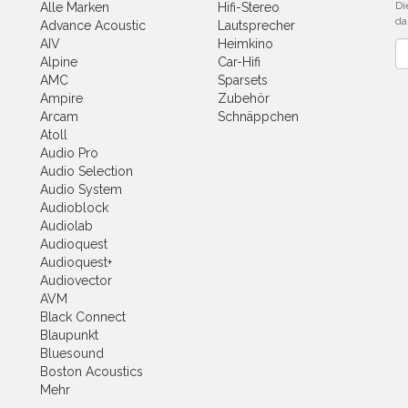
Di
Alle Marken
Hifi-Stereo
da
Advance Acoustic
Lautsprecher
AIV
Heimkino
Ne
Alpine
Car-Hifi
AMC
Sparsets
Ampire
Zubehör
Arcam
Schnäppchen
Atoll
Audio Pro
Audio Selection
Audio System
Audioblock
Audiolab
Audioquest
Audioquest+
Audiovector
AVM
Black Connect
Blaupunkt
Bluesound
Boston Acoustics
Mehr