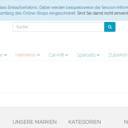
les Einkaufserlebnis. Dabei werden beispielsweise die Session-Infor
nsumfang des Online-Shops eingeschränkt.
Sind Sie damit nicht einverst
er
Heimkino
Car-Hifi
Sparsets
Zubehö
N
UNSERE MARKEN
KATEGORIEN
N