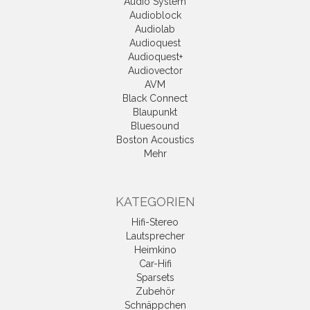
Audio System
Audioblock
Audiolab
Audioquest
Audioquest+
Audiovector
AVM
Black Connect
Blaupunkt
Bluesound
Boston Acoustics
Mehr
KATEGORIEN
Hifi-Stereo
Lautsprecher
Heimkino
Car-Hifi
Sparsets
Zubehör
Schnäppchen