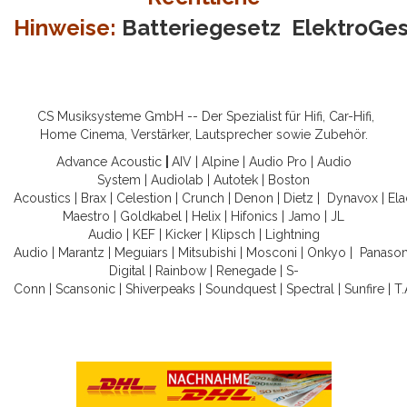
Hinweise:
Batteriegesetz
ElektroGe
CS Musiksysteme GmbH -- Der Spezialist für Hifi, Car-Hifi,
Home Cinema, Verstärker, Lautsprecher sowie Zubehör.
Advance Acoustic
|
AIV
|
Alpine
|
Audio Pro
|
Audio
System
|
Audiolab
|
Autotek
|
Boston
Acoustics
|
Brax
|
Celestion
|
Crunch
|
Denon
|
Dietz
|
Dynavox
|
Ela
Maestro
|
Goldkabel
|
Helix
|
Hifonics
|
Jamo
|
JL
Audio
|
KEF
|
Kicker
|
Klipsch
|
Lightning
Audio
|
Marantz
|
Meguiars
|
Mitsubishi
|
Mosconi
|
Onkyo
|
Panason
Digital
|
Rainbow
|
Renegade
|
S-
Conn
|
Scansonic
|
Shiverpeaks
|
Soundquest
|
Spectral
|
Sunfire
|
T.