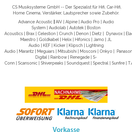
CS Musiksysteme GmbH -- Der Spezialist für Hifi, Car-Hifi,
Home Cinema, Verstärker, Lautsprecher sowie Zubehör.
Advance Acoustic
|
AIV
|
Alpine
|
Audio Pro
|
Audio
System
|
Audiolab
|
Autotek
|
Boston
Acoustics
|
Brax
|
Celestion
|
Crunch
|
Denon
|
Dietz
|
Dynavox
|
Ela
Maestro
|
Goldkabel
|
Helix
|
Hifonics
|
Jamo
|
JL
Audio
|
KEF
|
Kicker
|
Klipsch
|
Lightning
Audio
|
Marantz
|
Meguiars
|
Mitsubishi
|
Mosconi
|
Onkyo
|
Panason
Digital
|
Rainbow
|
Renegade
|
S-
Conn
|
Scansonic
|
Shiverpeaks
|
Soundquest
|
Spectral
|
Sunfire
|
T.