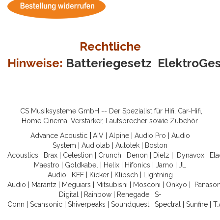
Rechtliche
Hinweise:
Batteriegesetz
ElektroGe
CS Musiksysteme GmbH -- Der Spezialist für Hifi, Car-Hifi,
Home Cinema, Verstärker, Lautsprecher sowie Zubehör.
Advance Acoustic
|
AIV
|
Alpine
|
Audio Pro
|
Audio
System
|
Audiolab
|
Autotek
|
Boston
Acoustics
|
Brax
|
Celestion
|
Crunch
|
Denon
|
Dietz
|
Dynavox
|
Ela
Maestro
|
Goldkabel
|
Helix
|
Hifonics
|
Jamo
|
JL
Audio
|
KEF
|
Kicker
|
Klipsch
|
Lightning
Audio
|
Marantz
|
Meguiars
|
Mitsubishi
|
Mosconi
|
Onkyo
|
Panason
Digital
|
Rainbow
|
Renegade
|
S-
Conn
|
Scansonic
|
Shiverpeaks
|
Soundquest
|
Spectral
|
Sunfire
|
T.