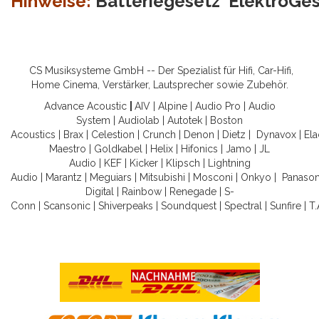
Hinweise:
Batteriegesetz
ElektroGe
CS Musiksysteme GmbH -- Der Spezialist für Hifi, Car-Hifi,
Home Cinema, Verstärker, Lautsprecher sowie Zubehör.
Advance Acoustic
|
AIV
|
Alpine
|
Audio Pro
|
Audio
System
|
Audiolab
|
Autotek
|
Boston
Acoustics
|
Brax
|
Celestion
|
Crunch
|
Denon
|
Dietz
|
Dynavox
|
Ela
Maestro
|
Goldkabel
|
Helix
|
Hifonics
|
Jamo
|
JL
Audio
|
KEF
|
Kicker
|
Klipsch
|
Lightning
Audio
|
Marantz
|
Meguiars
|
Mitsubishi
|
Mosconi
|
Onkyo
|
Panason
Digital
|
Rainbow
|
Renegade
|
S-
Conn
|
Scansonic
|
Shiverpeaks
|
Soundquest
|
Spectral
|
Sunfire
|
T.