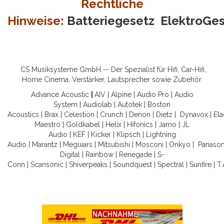
Rechtliche
Hinweise:
Batteriegesetz
ElektroGe
CS Musiksysteme GmbH -- Der Spezialist für Hifi, Car-Hifi,
Home Cinema, Verstärker, Lautsprecher sowie Zubehör.
Advance Acoustic
|
AIV
|
Alpine
|
Audio Pro
|
Audio
System
|
Audiolab
|
Autotek
|
Boston
Acoustics
|
Brax
|
Celestion
|
Crunch
|
Denon
|
Dietz
|
Dynavox
|
Ela
Maestro
|
Goldkabel
|
Helix
|
Hifonics
|
Jamo
|
JL
Audio
|
KEF
|
Kicker
|
Klipsch
|
Lightning
Audio
|
Marantz
|
Meguiars
|
Mitsubishi
|
Mosconi
|
Onkyo
|
Panason
Digital
|
Rainbow
|
Renegade
|
S-
Conn
|
Scansonic
|
Shiverpeaks
|
Soundquest
|
Spectral
|
Sunfire
|
T.